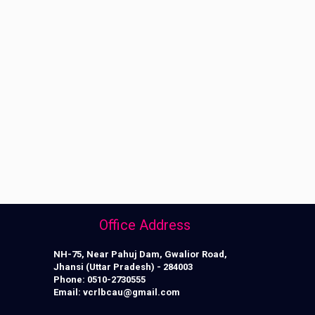
Office Address
NH-75, Near Pahuj Dam, Gwalior Road,
Jhansi (Uttar Pradesh) - 284003
Phone:
0510-2730555
Email:
vcrlbcau@gmail.com