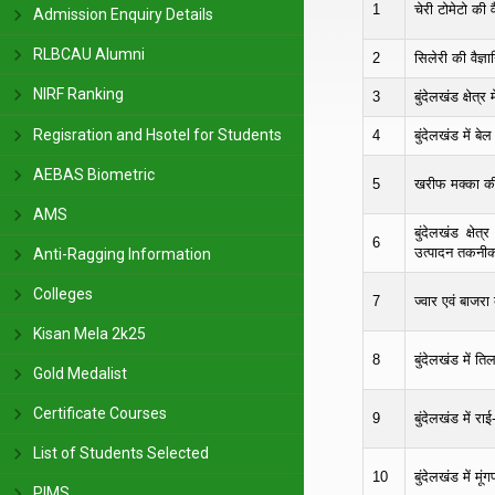
1
चेरी टोमेटो की व
Admission Enquiry Details
RLBCAU Alumni
2
सिलेरी की वैज्ञ
NIRF Ranking
3
बुंदेलखंड क्षेत्र 
Regisration and Hsotel for Students
4
बुंदेलखंड में बे
AEBAS Biometric
5
खरीफ मक्का की
AMS
बुंदेलखंड क्षे
6
उत्पादन तकनी
Anti-Ragging Information
Colleges
7
ज्वार एवं बाजर
Kisan Mela 2k25
8
बुंदेलखंड में ति
Gold Medalist
Certificate Courses
9
बुंदेलखंड में र
List of Students Selected
10
बुंदेलखंड में मू
PIMS