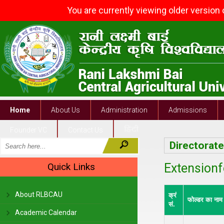
You are currently viewing older version
Home
About Us
Administration
Admissions
Founder VC
Contact Us
Directorat
Quick Links
Extensionf
About RLBCAU
क्रं
फोल्डर का नाम
सं.
Academic Calendar