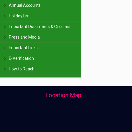
19
आंवला के प्रसंस्
Annual Accounts
Holiday List
20
बेल के प्रसंस्कृत
Important Documents & Circulars
महुआ किसानों 
21
Press and Media
आय का साधन
Important Links
प्रसंस्करण इ
22
आवश्यकताएं
E-Verification
23
प्राकृतिक रूप स
How to Reach
24
टमाटर की वैज्ञ
Location Map
अनार की फसल
25
रोकथाम
अरहर की फसल 
26
उनकी रोकथाम
तिल की फसल 
27
रोकथाम