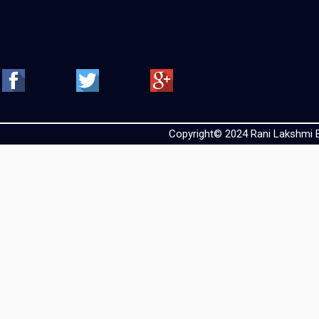
28
तिल की वैज्ञानि
त्रिफला: महाऔष
29
रोपण
30
बुंदेलखंड में मू
Copyright© 2024 Rani Lakshmi Ba
टिड्डियाँ: ए
31
विनाशकारी कीट
बुंदेलखंड क्षेत्
32
प्रबंधन
33
भारत सरकार की
34
कृषक बिल 2020
35
बुंदेलखंड में अ